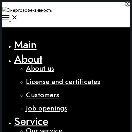
Х
Х
Main
About
About us
License and certificates
Customers
Job openings
Service
Our service